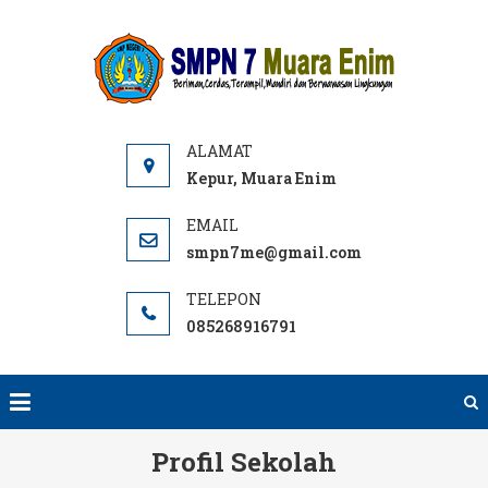
Skip
to
SMPN
Website
content
7 ME
SMPN 7
Muara
Enim,
Informasi,
Kepur, Muara Enim
PPDB dan
E-learning
smpn7me@gmail.com
sekolah.
SMP Negeri
085268916791
terbaik
rujukan di
Muara
Enim.
Profil Sekolah