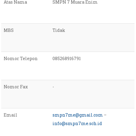
Atas Nama
SMPN 7 Muara Enim
MBS
Tidak
Nomor Telepon
085268916791
Nomor Fax
-
Email
smpn7me@gmail.com
–
info@smpn7me.sch.id