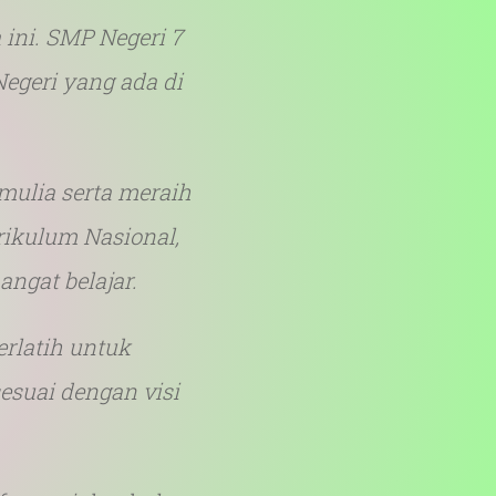
ini. SMP Negeri 7
geri yang ada di
ENIM
au akan hidup selamanya.
 mulia serta meraih
ikulum Nasional,
ngat belajar.
rlatih untuk
esuai dengan visi