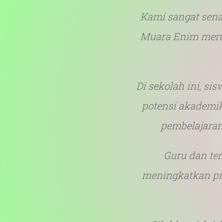
Kami sangat sena
Muara Enim meru
KAN
Hiduplah seakan-akan ka
Di sekolah ini, si
potensi akademi
pembelajaran
Guru dan te
meningkatkan pro