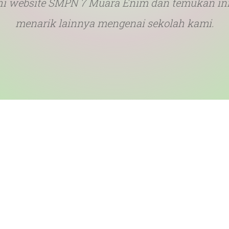
ahi website SMPN 7 Muara Enim dan temukan in
menarik lainnya mengenai sekolah kami.
Statistik Sekolah
Guru dan Staf
Siswa
Fasilitas