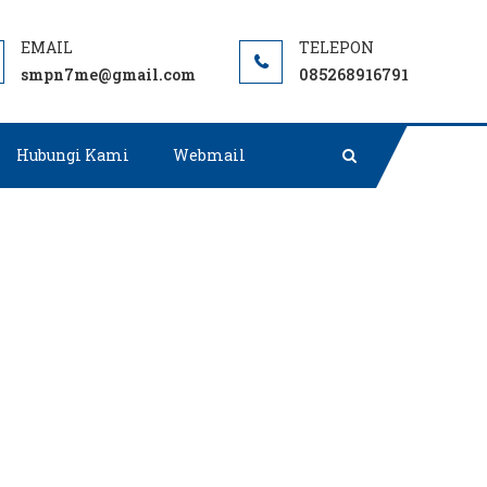
Negeri terbaik rujukan di Muara Enim.
smpn7me@gmail.com
085268916791
Hubungi Kami
Webmail
ARA ENIM
puh.