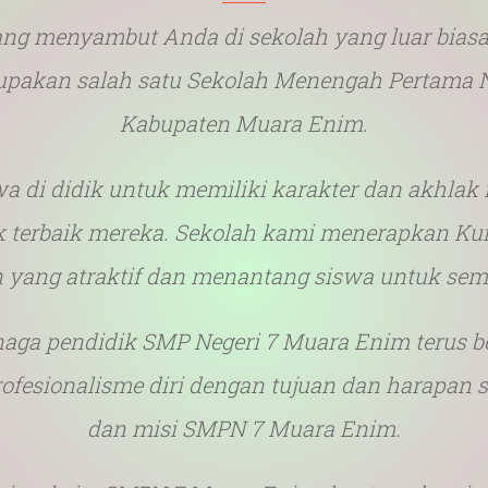
ng menyambut Anda di sekolah yang luar biasa 
pakan salah satu Sekolah Menengah Pertama Ne
TOR SMPN 7 MUARA 
Kabupaten Muara Enim.
u akan mati besok. Belajarlah seakan-akan k
swa di didik untuk memiliki karakter dan akhlak
k terbaik mereka. Sekolah kami menerapkan Kur
 yang atraktif dan menantang siswa untuk sema
naga pendidik SMP Negeri 7 Muara Enim terus be
fesionalisme diri dengan tujuan dan harapan s
dan misi SMPN 7 Muara Enim.