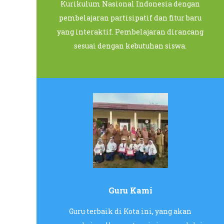
Kurikulum Nasional Indonesia dengan
pembelajaran partisipatif dan fitur baru
yang interaktif. Pembelajaran dirancang
sesuai dengan kebutuhan siswa.
Guru Kami
Guru terbaik di Kota ini, yang akan
TAM