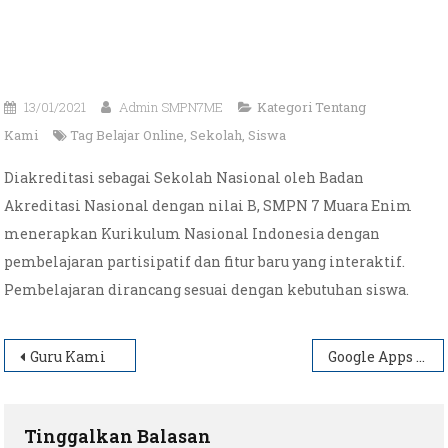
13/01/2021
Admin SMPN7ME
Kategori
Tentang
Kami
Tag
Belajar Online
,
Sekolah
,
Siswa
Diakreditasi sebagai Sekolah Nasional oleh Badan
Akreditasi Nasional dengan nilai B, SMPN 7 Muara Enim
menerapkan Kurikulum Nasional Indonesia dengan
pembelajaran partisipatif dan fitur baru yang interaktif.
Pembelajaran dirancang sesuai dengan kebutuhan siswa.
Navigasi
Guru Kami
Google Apps for Education
pos
Tinggalkan Balasan