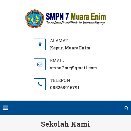
Skip
to
SMPN
Website
content
7 ME
SMPN 7
Muara
Enim,
Informasi,
Kepur, Muara Enim
PPDB dan
E-learning
smpn7me@gmail.com
sekolah.
SMP Negeri
085268916791
terbaik
rujukan di
Muara
Enim.
Sekolah Kami