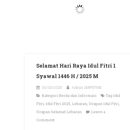
Selamat Hari Raya Idul Fitri 1
Syawal 1446 H / 2025 M
30/03/2025
Admin SMPN7ME
Kategori
Berita dan Informasi
Tag
Idul
Fitri
,
Idul Fitri 2025
,
Lebaran
,
Ucapan Idul Fitri
,
Ucapan Selamat Lebaran
Leave a
on
Comment
Selamat