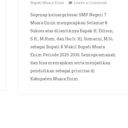
on
Bupati Muara Enim
Leave a Comment
Selamat
Segenap keluarga besar SMP Negeri 7
atas
Muara Enim mengucapkan Selamat &
dilantiknya
Sukses atas dilantiknya Bapak H. Edison,
Bapak
S.H., M.Hum. dan Ibu Ir. Hj. Sumarni, M.Si.
H.Edison
sebagai Bupati & Wakil Bupati Muara
dan
Ibu
Enim Periode 2025-2030. Semoga amanah
Hj.Sumarni
dan bisa memajukan serta menjadikan
Sebagai
pendidikan sebagai prioritas di
Bupati
Kabupaten Muara Enim.
dan
Wakil
Bupati
Muara
Enim
2025-