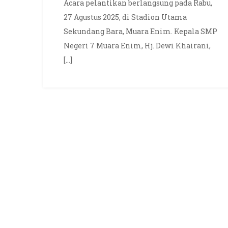
7
Acara pelantikan berlangsung pada Rabu,
Muara
27 Agustus 2025, di Stadion Utama
Enim
Sekundang Bara, Muara Enim. Kepala SMP
Resmi
Negeri 7 Muara Enim, Hj. Dewi Khairani,
Dilantik
[…]
menjadi
PPPK