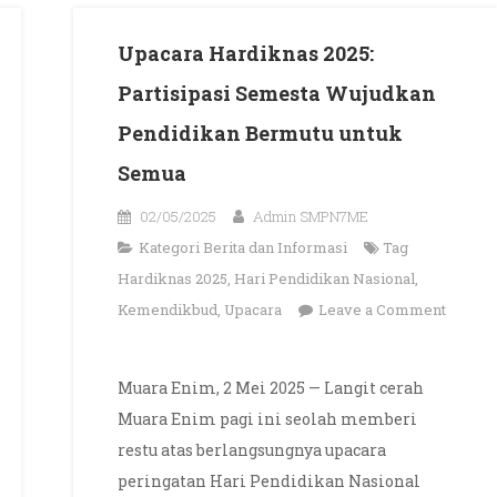
Upacara Hardiknas 2025:
Partisipasi Semesta Wujudkan
Pendidikan Bermutu untuk
Semua
02/05/2025
Admin SMPN7ME
Kategori
Berita dan Informasi
Tag
Hardiknas 2025
,
Hari Pendidikan Nasional
,
Kemendikbud
,
Upacara
Leave a Comment
on
Upacara
Muara Enim, 2 Mei 2025 — Langit cerah
Hardiknas
Muara Enim pagi ini seolah memberi
2025:
restu atas berlangsungnya upacara
Partisipasi
peringatan Hari Pendidikan Nasional
Semesta