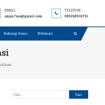
Negeri terbaik rujukan di Muara Enim.
smpn7me@gmail.com
085268916791
Hubungi Kami
Webmail
asi
idikan.
Cari
untuk: