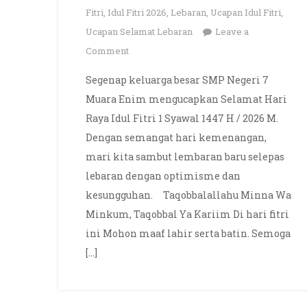
Fitri
,
Idul Fitri 2026
,
Lebaran
,
Ucapan Idul Fitri
,
Ucapan Selamat Lebaran
Leave a
on
Comment
Selamat
Segenap keluarga besar SMP Negeri 7
Hari
Muara Enim mengucapkan Selamat Hari
Raya
Raya Idul Fitri 1 Syawal 1447 H / 2026 M.
Idul
Dengan semangat hari kemenangan,
Fitri
mari kita sambut lembaran baru selepas
1
Syawal
lebaran dengan optimisme dan
1447
kesungguhan. Taqobbalallahu Minna Wa
H
Minkum, Taqobbal Ya Kariim Di hari fitri
/
ini Mohon maaf lahir serta batin. Semoga
2026
[…]
M