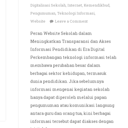
Digitalisasi Sekolah
,
Internet
,
Kemendikbud
,
Pengumuman
,
Teknologi Informasi
,
on
Website
Leave a Comment
Peran
Peran Website Sekolah dalam
Website
Meningkatkan Transparansi dan Akses
Sekolah
Informasi Pendidikan di Era Digital
di
Perkembangan teknologi informasi telah
Era
membawa perubahan besar dalam
Digital
berbagai sektor kehidupan, termasuk
dunia pendidikan. Jika sebelumnya
informasi mengenai kegiatan sekolah
hanya dapat diperoleh melalui papan
pengumuman atau komunikasi langsung
antara guru dan orang tua, kini berbagai
informasi tersebut dapat diakses dengan