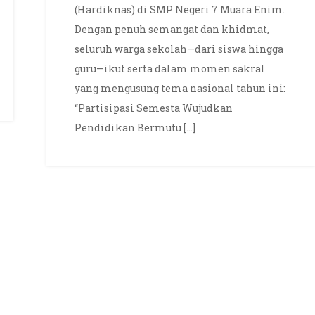
Wujudkan
(Hardiknas) di SMP Negeri 7 Muara Enim.
Pendidikan
Dengan penuh semangat dan khidmat,
Bermutu
seluruh warga sekolah—dari siswa hingga
untuk
guru—ikut serta dalam momen sakral
Semua
yang mengusung tema nasional tahun ini:
“Partisipasi Semesta Wujudkan
Pendidikan Bermutu […]