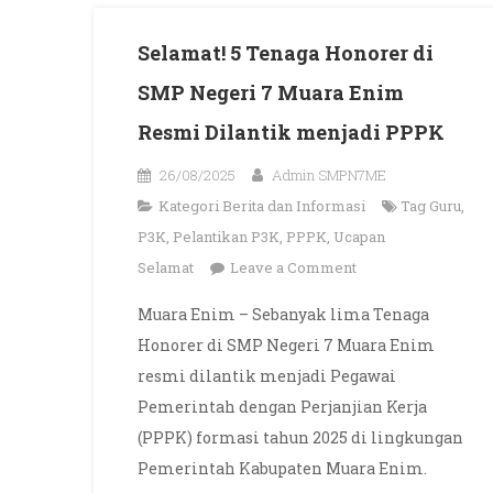
Selamat! 5 Tenaga Honorer di
SMP Negeri 7 Muara Enim
Resmi Dilantik menjadi PPPK
26/08/2025
Admin SMPN7ME
Kategori
Berita dan Informasi
Tag
Guru
,
P3K
,
Pelantikan P3K
,
PPPK
,
Ucapan
on
Selamat
Leave a Comment
Selamat!
Muara Enim – Sebanyak lima Tenaga
5
Honorer di SMP Negeri 7 Muara Enim
Tenaga
resmi dilantik menjadi Pegawai
Honorer
Pemerintah dengan Perjanjian Kerja
di
(PPPK) formasi tahun 2025 di lingkungan
SMP
Negeri
Pemerintah Kabupaten Muara Enim.