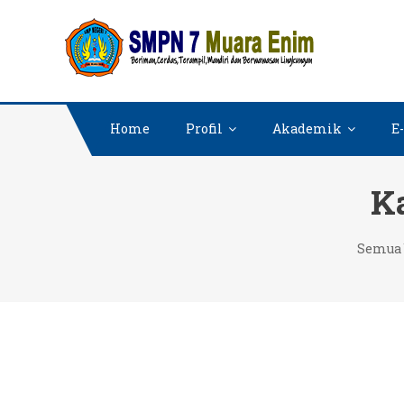
Skip
SMPN 7
Website SMPN
to
content
Home
Profil
Akademik
E
Ka
Semua 