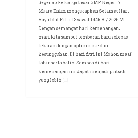
Segenap keluarga besar SMP Negeri 7
Hari
Muara Enim mengucapkan Selamat Hari
Raya
Raya Idul Fitri 1 Syawal 1446 H / 2025 M.
Idul
Dengan semangat hari kemenangan,
Fitri
mari kita sambut lembaran baru selepas
1
Syawal
lebaran dengan optimisme dan
1446
kesungguhan. Di hari fitri ini Mohon maaf
H
lahir serta batin. Semoga di hari
/
kemenangan ini dapat menjadi pribadi
2025
yang lebih […]
M