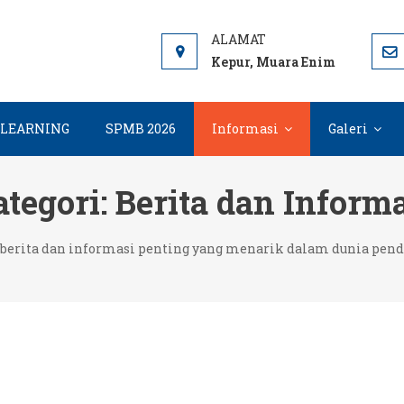
 ME
 7 Muara Enim, Informasi, PPDB dan E-learning sekolah. SMP 
Kepur, Muara Enim
-LEARNING
SPMB 2026
Informasi
Galeri
tegori:
Berita dan Inform
berita dan informasi penting yang menarik dalam dunia pend