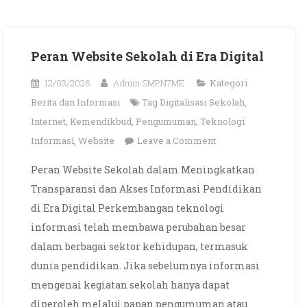
Peran Website Sekolah di Era Digital
12/03/2026
Admin SMPN7ME
Kategori
Berita dan Informasi
Tag
Digitalisasi Sekolah
,
Internet
,
Kemendikbud
,
Pengumuman
,
Teknologi
on
Informasi
,
Website
Leave a Comment
Peran
Peran Website Sekolah dalam Meningkatkan
Website
Transparansi dan Akses Informasi Pendidikan
Sekolah
di Era Digital Perkembangan teknologi
di
informasi telah membawa perubahan besar
Era
dalam berbagai sektor kehidupan, termasuk
Digital
dunia pendidikan. Jika sebelumnya informasi
mengenai kegiatan sekolah hanya dapat
diperoleh melalui papan pengumuman atau