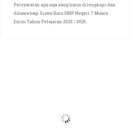
Persyaratan apa saja yang harus dilengkapi dan
Ulang
dibawa bagi Siswa Baru SMP Negeri 7 Muara
dan
Enim Tahun Pelajaran 2025 / 2026.
Persyaratan
Siswa
Baru
SMP
Negeri
7
Muara
Enim
Tahun
Pelajaran
2025
/
2026