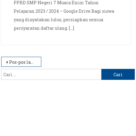
MUARA
PPBD SMP Negeri 7 Muara Enim Tahun
ENIM
Pelajaran 2023 / 2024 – Google Drive Bagi siswa
TAHUN
yang dinyatakan lulus, persiapkan semua
PELAJARAN
persyaratan daftar ulang. […]
2023
/
2024
Navigasi
Pos-pos lama
pos
Cari
untuk: