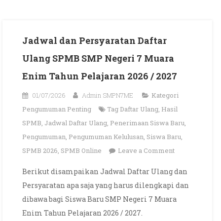
Jadwal dan Persyaratan Daftar
Ulang SPMB SMP Negeri 7 Muara
Enim Tahun Pelajaran 2026 / 2027
01/07/2026
Admin SMPN7ME
Kategori
Pengumuman Penting
Tag
Daftar Ulang
,
Hasil
SPMB
,
Jadwal Daftar Ulang
,
Penerimaan Siswa Baru
,
Pengumuman
,
Pengumuman Kelulusan
,
Siswa Baru
,
on
SPMB 2026
,
SPMB Online
Leave a Comment
Jadwal
Berikut disampaikan Jadwal Daftar Ulang dan
dan
Persyaratan apa saja yang harus dilengkapi dan
Persyaratan
dibawa bagi Siswa Baru SMP Negeri 7 Muara
Daftar
Enim Tahun Pelajaran 2026 / 2027.
Ulang