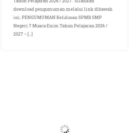
Tahun Pelajaran 2026 / 2027. Silahkan
7
MUARA
download pengumuman melalui link dibawah
ENIM
ini. PENGUMUMAN Kelulusan SPMB SMP
TAHUN
Negeri 7 Muara Enim Tahun Pelajaran 2026 /
PELAJARAN
2027 – […]
2026
/
2027