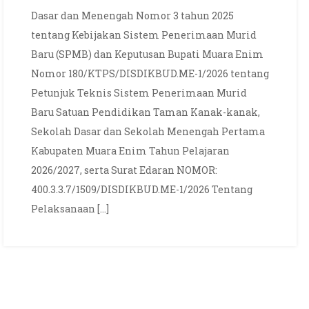
dan
Dasar dan Menengah Nomor 3 tahun 2025
Jadwal
tentang Kebijakan Sistem Penerimaan Murid
SPMB
Baru (SPMB) dan Keputusan Bupati Muara Enim
SMP
Nomor 180/KTPS/DISDIKBUD.ME-1/2026 tentang
Negeri
7
Petunjuk Teknis Sistem Penerimaan Murid
Muara
Baru Satuan Pendidikan Taman Kanak-kanak,
Enim
Sekolah Dasar dan Sekolah Menengah Pertama
Tahun
Kabupaten Muara Enim Tahun Pelajaran
2026
2026/2027, serta Surat Edaran NOMOR:
/
400.3.3.7/1509/DISDIKBUD.ME-1/2026 Tentang
2027
Pelaksanaan […]