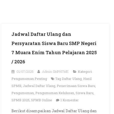
Jadwal Daftar Ulang dan
Persyaratan Siswa Baru SMP Negeri
7 Muara Enim Tahun Pelajaran 2025
/ 2026
01/07/2025
Admin SMPN7ME
Kategori
Pengumuman Penting
Tag
Daftar Ulang
,
Hasil
SPMB
,
Jadwal Daftar Ulang
,
Penerimaan Siswa Baru
,
Pengumuman
,
Pengumuman Kelulusan
,
Siswa Baru
,
pada
SPMB 2025
,
SPMB Online
1 Komentar
Jadwal
Berikut disampaikan Jadwal Daftar Ulang dan
Daftar