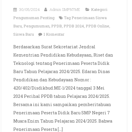
30/05/2024
Admin SMPN7ME
Kategori
Pengumuman Penting
Tag
Penerimaan Siswa
Baru
,
Pengumuman
,
PPDB
,
PPDB 2024
,
PPDB Online
,
pada
Siswa Baru
1 Komentar
Pengumuman
Berdasarkan Surat Sekretariat Jendral
PPDB
Kementrian Pendidikan Kebudayaan, Riset dan
SMP
Teknologi tentang Penerimaan Peserta Didik
Negeri
Baru Tahun Pelajaran 2024/2025. Edaran Dinas
7
Pendidikan dan Kebudayaan Nomor :
Muara
Enim
420/402/Disdikbud.ME-1/2024 tanggal 3 Mei
Tahun
2024 Perihal PPDB tahun Pelajaran 2024/2025.
2024
Bersama ini kami sampaikan pemberitahuan
Penerimaan Peserta Didik Baru SMP Negeri 7
Muara Enim Tahun Pelajaran 2024/2025. Bahwa
Penerimaan Peserta […]