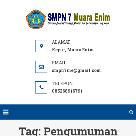
Skip
to
SMPN
Website
content
7 ME
SMPN 7
Muara
Enim,
Informasi,
Kepur, Muara Enim
PPDB dan
E-learning
smpn7me@gmail.com
sekolah.
SMP Negeri
085268916791
terbaik
rujukan di
Muara
Enim.
Tag:
Pengumuman