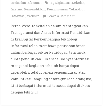
Berita dan Informasi
Tag
Digitalisasi Sekolah
,
Internet
,
Kemendikbud
,
Pengumuman
,
Teknologi
on
Informasi
,
Website
Leave a Comment
Peran
Peran Website Sekolah dalam Meningkatkan
Website
Transparansi dan Akses Informasi Pendidikan
Sekolah
di Era Digital Perkembangan teknologi
di
informasi telah membawa perubahan besar
Era
dalam berbagai sektor kehidupan, termasuk
Digital
dunia pendidikan. Jika sebelumnya informasi
mengenai kegiatan sekolah hanya dapat
diperoleh melalui papan pengumuman atau
komunikasi langsung antara guru dan orang tua,
kini berbagai informasi tersebut dapat diakses
dengan lebih […]