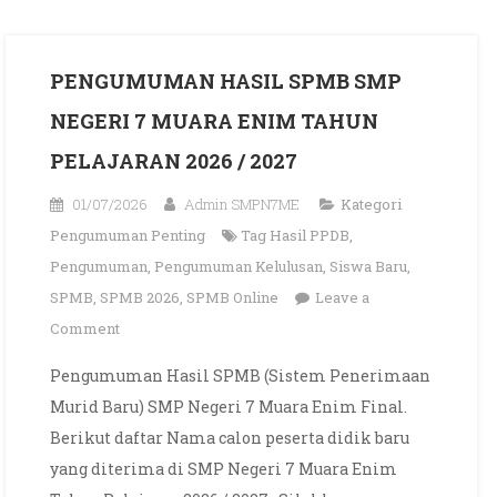
PENGUMUMAN HASIL SPMB SMP
NEGERI 7 MUARA ENIM TAHUN
PELAJARAN 2026 / 2027
01/07/2026
Admin SMPN7ME
Kategori
Pengumuman Penting
Tag
Hasil PPDB
,
Pengumuman
,
Pengumuman Kelulusan
,
Siswa Baru
,
SPMB
,
SPMB 2026
,
SPMB Online
Leave a
on
Comment
PENGUMUMAN
Pengumuman Hasil SPMB (Sistem Penerimaan
HASIL
Murid Baru) SMP Negeri 7 Muara Enim Final.
SPMB
Berikut daftar Nama calon peserta didik baru
SMP
yang diterima di SMP Negeri 7 Muara Enim
NEGERI