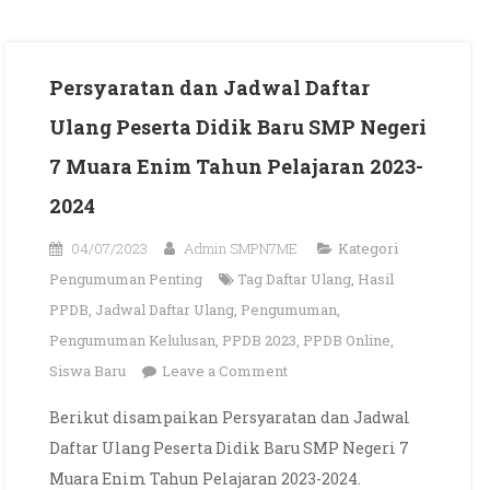
Persyaratan dan Jadwal Daftar
Ulang Peserta Didik Baru SMP Negeri
7 Muara Enim Tahun Pelajaran 2023-
2024
04/07/2023
Admin SMPN7ME
Kategori
Pengumuman Penting
Tag
Daftar Ulang
,
Hasil
PPDB
,
Jadwal Daftar Ulang
,
Pengumuman
,
Pengumuman Kelulusan
,
PPDB 2023
,
PPDB Online
,
on
Siswa Baru
Leave a Comment
Persyaratan
Berikut disampaikan Persyaratan dan Jadwal
dan
Daftar Ulang Peserta Didik Baru SMP Negeri 7
Jadwal
Muara Enim Tahun Pelajaran 2023-2024.
Daftar