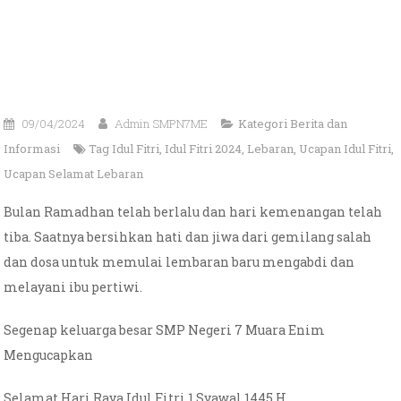
09/04/2024
Admin SMPN7ME
Kategori
Berita dan
Informasi
Tag
Idul Fitri
,
Idul Fitri 2024
,
Lebaran
,
Ucapan Idul Fitri
,
Ucapan Selamat Lebaran
Bulan Ramadhan telah berlalu dan hari kemenangan telah
tiba. Saatnya bersihkan hati dan jiwa dari gemilang salah
dan dosa untuk memulai lembaran baru mengabdi dan
melayani ibu pertiwi.
Segenap keluarga besar SMP Negeri 7 Muara Enim
Mengucapkan
Selamat Hari Raya Idul Fitri 1 Syawal 1445 H.