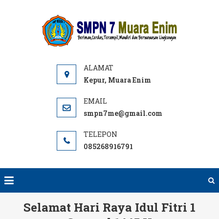
Skip
to
SMPN
Website
content
7 ME
SMPN 7
Muara
Enim,
Informasi,
Kepur, Muara Enim
PPDB dan
E-learning
smpn7me@gmail.com
sekolah.
SMP Negeri
085268916791
terbaik
rujukan di
Muara
Enim.
Selamat Hari Raya Idul Fitri 1