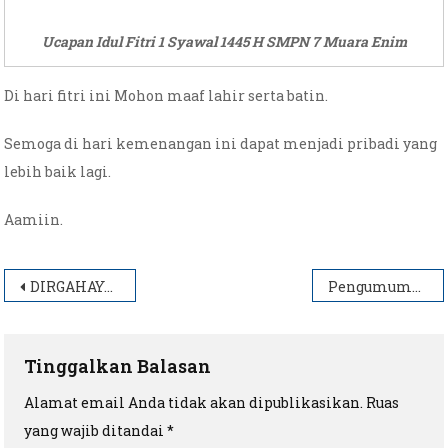
Ucapan Idul Fitri 1 Syawal 1445 H SMPN 7 Muara Enim
Di hari fitri ini Mohon maaf lahir serta batin.
Semoga di hari kemenangan ini dapat menjadi pribadi yang
lebih baik lagi.
Aamiin.
Navigasi
DIRGAHAYU RI Ke-78 Terus Melaju Untuk Indonesia Maju
Pengumuman PPDB SMP Negeri 7 Muara Enim Tahun 2024
pos
Tinggalkan Balasan
Alamat email Anda tidak akan dipublikasikan.
Ruas
yang wajib ditandai
*