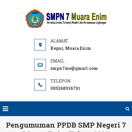
Skip
to
SMPN
Website
content
7 ME
SMPN 7
Muara
Enim,
Informasi,
Kepur, Muara Enim
PPDB dan
E-learning
smpn7me@gmail.com
sekolah.
SMP Negeri
085268916791
terbaik
rujukan di
Muara
Enim.
Pengumuman PPDB SMP Negeri 7