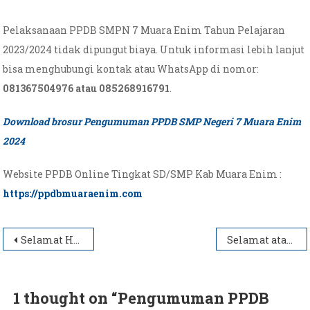
Pelaksanaan PPDB SMPN 7 Muara Enim Tahun Pelajaran
2023/2024 tidak dipungut biaya. Untuk informasi lebih lanjut
bisa menghubungi kontak atau WhatsApp di nomor:
081367504976 atau 085268916791
.
Download brosur Pengumuman PPDB SMP Negeri 7 Muara Enim
2024
Website PPDB Online Tingkat SD/SMP Kab Muara Enim :
https://ppdbmuaraenim.com
Navigasi
Selamat Hari Raya Idul Fitri 1 Syawal 1445 H
Selamat atas Dilantiknya Bapak Prabowo Subianto dan Gibran Rakabuming Raka
pos
1 thought on “
Pengumuman PPDB