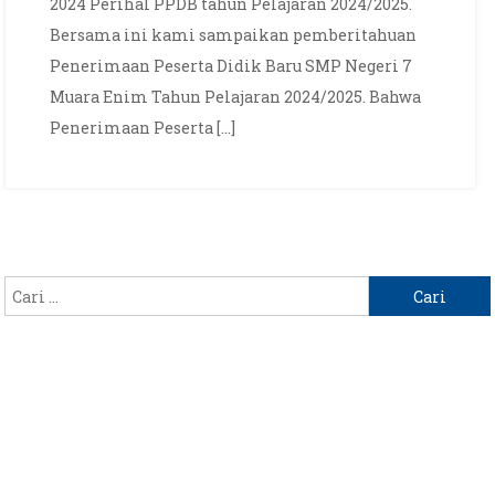
2024 Perihal PPDB tahun Pelajaran 2024/2025.
2024
Bersama ini kami sampaikan pemberitahuan
Penerimaan Peserta Didik Baru SMP Negeri 7
Muara Enim Tahun Pelajaran 2024/2025. Bahwa
Penerimaan Peserta […]
Cari
untuk: