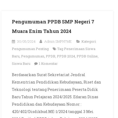
Pengumuman PPDB SMP Negeri 7
Muara Enim Tahun 2024
30/05/2024
Admin SMPN7ME
Kategori
Pengumuman Penting
Tag
Penerimaan Siswa
Baru
,
Pengumuman
,
PPDB
,
PPDB 2024
,
PPDB Online
,
pada
Siswa Baru
1 Komentar
Pengumuman
Berdasarkan Surat Sekretariat Jendral
PPDB
Kementrian Pendidikan Kebudayaan, Riset dan
SMP
Teknologi tentang Penerimaan Peserta Didik
Negeri
Baru Tahun Pelajaran 2024/2025. Edaran Dinas
7
Pendidikan dan Kebudayaan Nomor :
Muara
Enim
420/402/Disdikbud.ME-1/2024 tanggal 3 Mei
Tahun