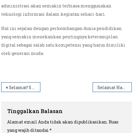
administrasi akan semakin terbiasa menggunakan
teknologi informasi dalam kegiatan sehari-hari.
Hal ini sejalan dengan perkembangan dunia pendidikan
yang semakin menekankan pentingnya keterampilan
digital sebagai salah satu kompetensi yang harus dimiliki
oleh generasi muda.
Navigasi
Selamat! 5 Tenaga Honorer di SMP Negeri 7 Muara Enim Resmi Dilantik menjadi PPPK
Selamat Hari Raya Idul Fitri 1 Syawal 1447 H / 2026 M
pos
Tinggalkan Balasan
Alamat email Anda tidak akan dipublikasikan.
Ruas
yang wajib ditandai
*