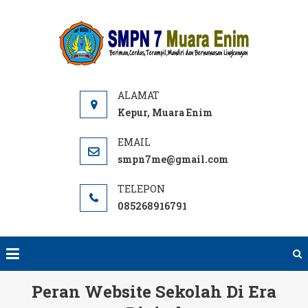
Skip
to
SMPN
Website
content
7 ME
SMPN 7
Muara
Enim,
Informasi,
Kepur, Muara Enim
PPDB dan
E-learning
smpn7me@gmail.com
sekolah.
SMP Negeri
085268916791
terbaik
rujukan di
Muara
Enim.
Peran Website Sekolah Di Era