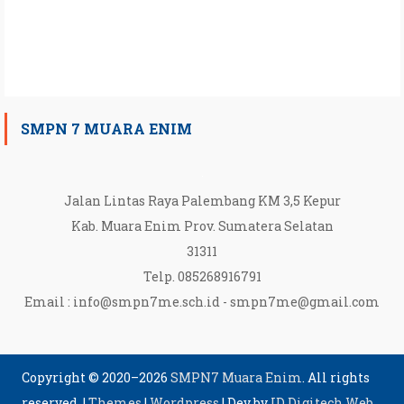
SMPN 7 MUARA ENIM
Jalan Lintas Raya Palembang KM 3,5 Kepur
Kab. Muara Enim Prov. Sumatera Selatan
31311
Telp. 085268916791
Email :
info@smpn7me.sch.id
-
smpn7me@gmail.com
Copyright © 2020–2026
SMPN7 Muara Enim
. All rights
reserved.
|
Themes
|
Wordpress
|
Dev by
ID Digitech Web