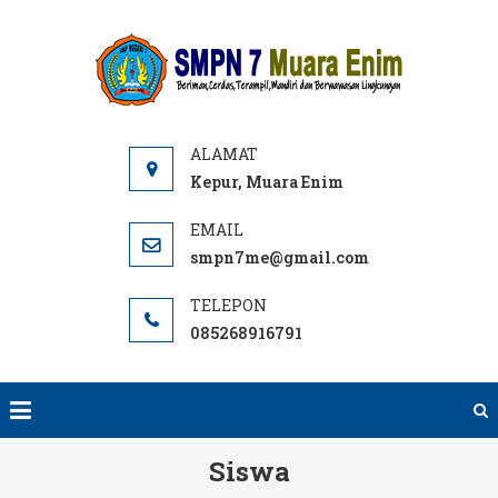
Skip
to
SMPN
Website
content
7 ME
SMPN 7
Muara
Enim,
Informasi,
Kepur, Muara Enim
PPDB dan
E-learning
smpn7me@gmail.com
sekolah.
SMP Negeri
085268916791
terbaik
rujukan di
Muara
Enim.
Siswa