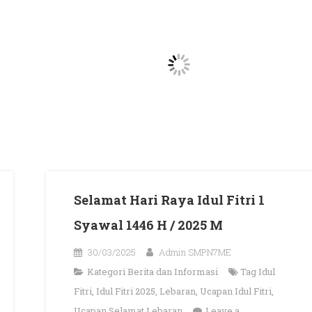
Selamat Hari Raya Idul Fitri 1
Syawal 1446 H / 2025 M
30/03/2025
Admin SMPN7ME
Kategori
Berita dan Informasi
Tag
Idul
Fitri
,
Idul Fitri 2025
,
Lebaran
,
Ucapan Idul Fitri
,
Ucapan Selamat Lebaran
Leave a