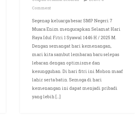
on
Comment
Selamat
Segenap keluarga besar SMP Negeri 7
Hari
Muara Enim mengucapkan Selamat Hari
Raya
Raya Idul Fitri 1 Syawal 1446 H / 2025 M.
Idul
Dengan semangat hari kemenangan,
Fitri
mari kita sambut lembaran baru selepas
1
Syawal
lebaran dengan optimisme dan
1446
kesungguhan. Di hari fitri ini Mohon maaf
H
lahir serta batin. Semoga di hari
/
kemenangan ini dapat menjadi pribadi
2025
yang lebih […]
M