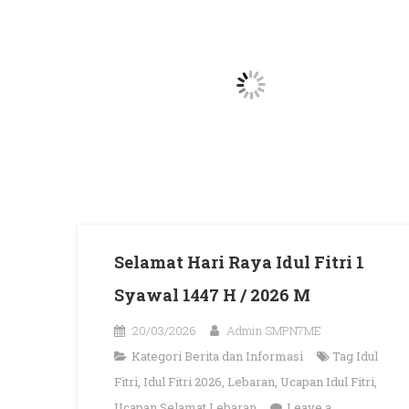
Selamat Hari Raya Idul Fitri 1
Syawal 1447 H / 2026 M
20/03/2026
Admin SMPN7ME
Kategori
Berita dan Informasi
Tag
Idul
Fitri
,
Idul Fitri 2026
,
Lebaran
,
Ucapan Idul Fitri
,
Ucapan Selamat Lebaran
Leave a