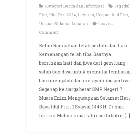
Kategori
Berita dan Informasi
Tag
Idul
Fitri
,
Idul Fitri 2024
,
Lebaran
,
Ucapan Idul Fitri
,
Ucapan Selamat Lebaran
Leave a
on
Comment
Selamat
Bulan Ramadhan telah berlalu dan hari
Hari
kemenangan telah tiba. Saatnya
Raya
bersihkan hati dan jiwa dari gemilang
Idul
salah dan dosa untuk memulai lembaran
Fitri
baru mengabdi dan melayani ibu pertiwi.
1
Syawal
Segenap keluarga besar SMP Negeri 7
1445
Muara Enim Mengucapkan Selamat Hari
H
Raya Idul Fitri 1 Syawal 1445 H. Di hari
fitri ini Mohon maaf lahir serta batin. […]