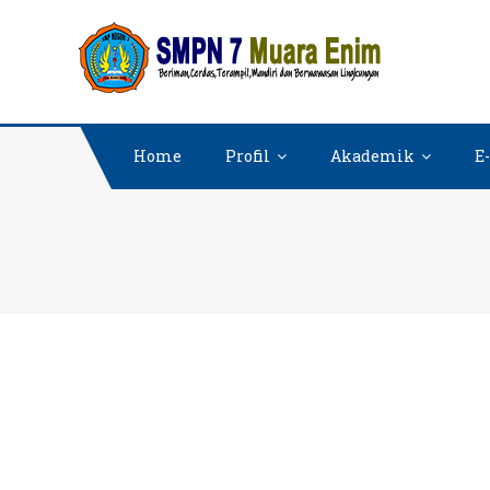
Skip
SMPN 7
Website SMPN
to
content
Home
Profil
Akademik
E