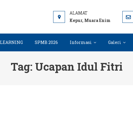
 ME
 7 Muara Enim, Informasi, PPDB dan E-learning sekolah. SMP 
Kepur, Muara Enim
-LEARNING
SPMB 2026
Informasi
Galeri
Tag:
Ucapan Idul Fitri