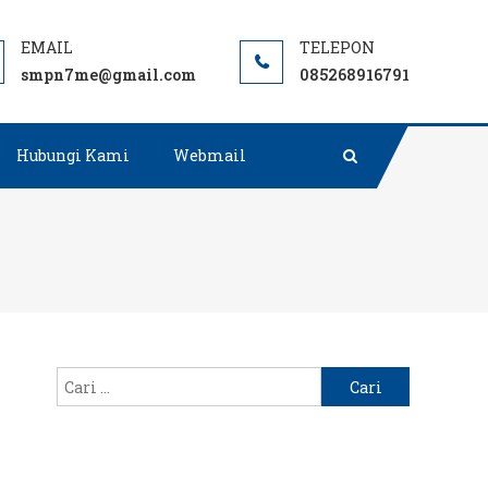
Negeri terbaik rujukan di Muara Enim.
smpn7me@gmail.com
085268916791
Hubungi Kami
Webmail
Cari
untuk: