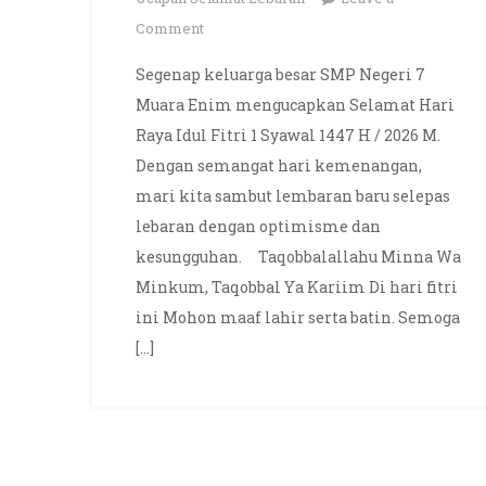
on
Comment
Selamat
Segenap keluarga besar SMP Negeri 7
Hari
Muara Enim mengucapkan Selamat Hari
Raya
Raya Idul Fitri 1 Syawal 1447 H / 2026 M.
Idul
Dengan semangat hari kemenangan,
Fitri
mari kita sambut lembaran baru selepas
1
Syawal
lebaran dengan optimisme dan
1447
kesungguhan. Taqobbalallahu Minna Wa
H
Minkum, Taqobbal Ya Kariim Di hari fitri
/
ini Mohon maaf lahir serta batin. Semoga
2026
[…]
M