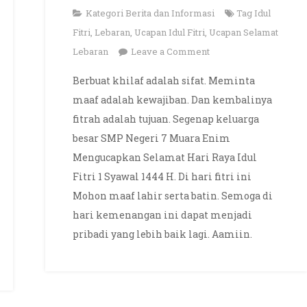
Kategori
Berita dan Informasi
Tag
Idul
Fitri
,
Lebaran
,
Ucapan Idul Fitri
,
Ucapan Selamat
on
Lebaran
Leave a Comment
Selamat
Berbuat khilaf adalah sifat. Meminta
Hari
maaf adalah kewajiban. Dan kembalinya
Raya
fitrah adalah tujuan. Segenap keluarga
Idul
besar SMP Negeri 7 Muara Enim
Fitri
Mengucapkan Selamat Hari Raya Idul
1
Syawal
Fitri 1 Syawal 1444 H. Di hari fitri ini
1444
Mohon maaf lahir serta batin. Semoga di
H
hari kemenangan ini dapat menjadi
pribadi yang lebih baik lagi. Aamiin.