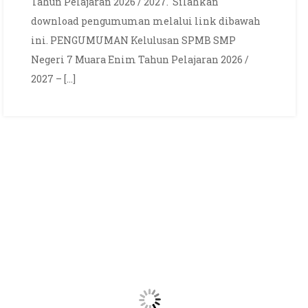
Tahun Pelajaran 2026 / 2027. Silahkan
7
MUARA
download pengumuman melalui link dibawah
ENIM
ini. PENGUMUMAN Kelulusan SPMB SMP
TAHUN
Negeri 7 Muara Enim Tahun Pelajaran 2026 /
PELAJARAN
2027 – […]
2026
/
2027