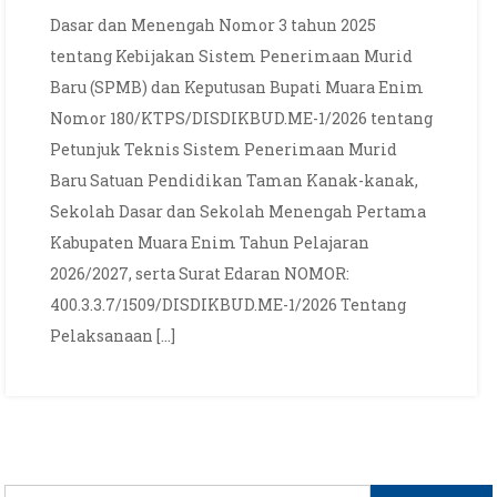
dan
Dasar dan Menengah Nomor 3 tahun 2025
Jadwal
tentang Kebijakan Sistem Penerimaan Murid
SPMB
Baru (SPMB) dan Keputusan Bupati Muara Enim
SMP
Nomor 180/KTPS/DISDIKBUD.ME-1/2026 tentang
Negeri
7
Petunjuk Teknis Sistem Penerimaan Murid
Muara
Baru Satuan Pendidikan Taman Kanak-kanak,
Enim
Sekolah Dasar dan Sekolah Menengah Pertama
Tahun
Kabupaten Muara Enim Tahun Pelajaran
2026
2026/2027, serta Surat Edaran NOMOR:
/
400.3.3.7/1509/DISDIKBUD.ME-1/2026 Tentang
2027
Pelaksanaan […]