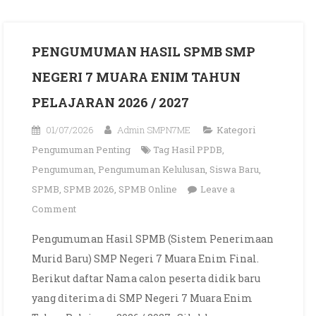
PENGUMUMAN HASIL SPMB SMP
NEGERI 7 MUARA ENIM TAHUN
PELAJARAN 2026 / 2027
01/07/2026
Admin SMPN7ME
Kategori
Pengumuman Penting
Tag
Hasil PPDB
,
Pengumuman
,
Pengumuman Kelulusan
,
Siswa Baru
,
SPMB
,
SPMB 2026
,
SPMB Online
Leave a
on
Comment
PENGUMUMAN
Pengumuman Hasil SPMB (Sistem Penerimaan
HASIL
Murid Baru) SMP Negeri 7 Muara Enim Final.
SPMB
Berikut daftar Nama calon peserta didik baru
SMP
yang diterima di SMP Negeri 7 Muara Enim
NEGERI