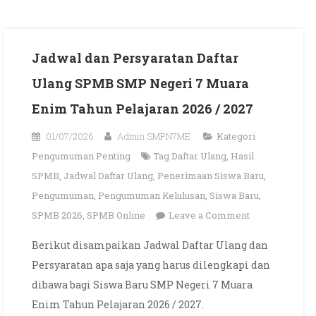
Jadwal dan Persyaratan Daftar
Ulang SPMB SMP Negeri 7 Muara
Enim Tahun Pelajaran 2026 / 2027
01/07/2026
Admin SMPN7ME
Kategori
Pengumuman Penting
Tag
Daftar Ulang
,
Hasil
SPMB
,
Jadwal Daftar Ulang
,
Penerimaan Siswa Baru
,
Pengumuman
,
Pengumuman Kelulusan
,
Siswa Baru
,
on
SPMB 2026
,
SPMB Online
Leave a Comment
Jadwal
Berikut disampaikan Jadwal Daftar Ulang dan
dan
Persyaratan apa saja yang harus dilengkapi dan
Persyaratan
dibawa bagi Siswa Baru SMP Negeri 7 Muara
Daftar
Enim Tahun Pelajaran 2026 / 2027.
Ulang