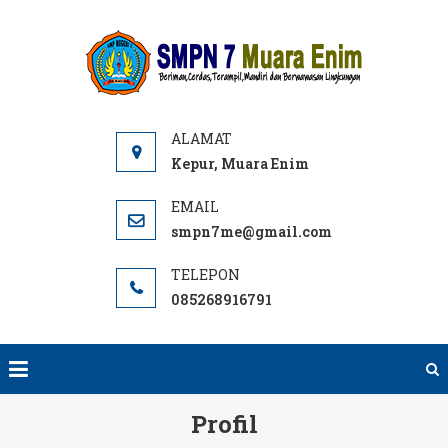
Skip
to
SMPN
Website
content
7 ME
SMPN 7
Muara
Enim,
Informasi,
Kepur, Muara Enim
PPDB dan
E-learning
smpn7me@gmail.com
sekolah.
SMP Negeri
085268916791
terbaik
rujukan di
Muara
Enim.
Profil