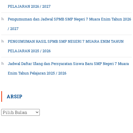
PELAJARAN 2026 / 2027
Pengumuman dan Jadwal SPMB SMP Negeri 7 Muara Enim Tahun 2026
/ 2027
PENGUMUMAN HASIL SPMB SMP NEGERI 7 MUARA ENIM TAHUN
PELAJARAN 2025 / 2026
Jadwal Daftar Ulang dan Persyaratan Siswa Baru SMP Negeri 7 Muara
Enim Tahun Pelajaran 2025 / 2026
ARSIP
Arsip