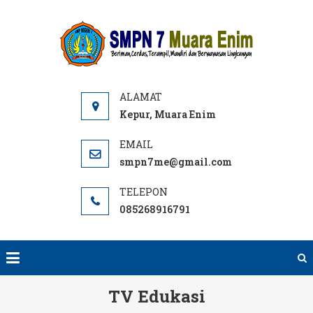
Skip
to
SMPN
Website
content
7 ME
SMPN 7
Muara
Enim,
Informasi,
Kepur, Muara Enim
PPDB dan
E-learning
smpn7me@gmail.com
sekolah.
SMP Negeri
085268916791
terbaik
rujukan di
Muara
Enim.
TV Edukasi