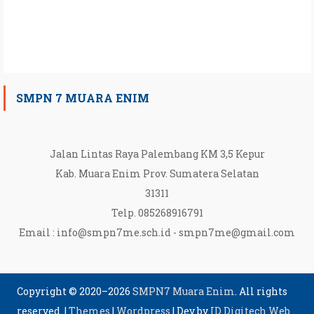
SMPN 7 MUARA ENIM
Jalan Lintas Raya Palembang KM 3,5 Kepur
Kab. Muara Enim Prov. Sumatera Selatan
31311
Telp. 085268916791
Email :
info@smpn7me.sch.id
-
smpn7me@gmail.com
Copyright © 2020–2026
SMPN7 Muara Enim
. All rights
reserved.
|
Themes
|
Wordpress
|
Dev by
ID Digitech Web