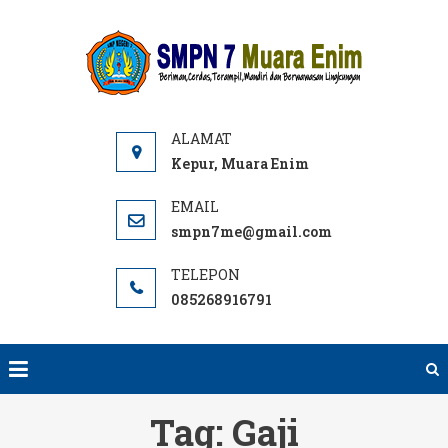
Skip
to
SMPN
Website
content
7 ME
SMPN 7
Muara
Enim,
Informasi,
Kepur, Muara Enim
PPDB dan
E-learning
smpn7me@gmail.com
sekolah.
SMP Negeri
085268916791
terbaik
rujukan di
Muara
Enim.
Tag:
Gaji