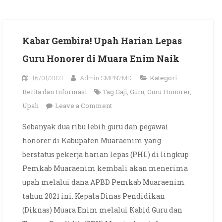
Kabar Gembira! Upah Harian Lepas
Guru Honorer di Muara Enim Naik
16/01/2021
Admin SMPN7ME
Kategori
Berita dan Informasi
Tag
Gaji
,
Guru
,
Guru Honorer
,
on
Upah
Leave a Comment
Kabar
Sebanyak dua ribu lebih guru dan pegawai
Gembira!
honorer di Kabupaten Muaraenim yang
Upah
berstatus pekerja harian lepas (PHL) di lingkup
Harian
Pemkab Muaraenim kembali akan menerima
Lepas
upah melalui dana APBD Pemkab Muaraenim
Guru
Honorer
tahun 2021 ini. Kepala Dinas Pendidikan
di
(Diknas) Muara Enim melalui Kabid Guru dan
Muara