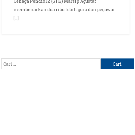
Tenaga Pendidik (GTK) Marsip Agustaf
Enim
membenarkan dua ribu lebih guru dan pegawai
Naik
[…]
Cari
untuk: