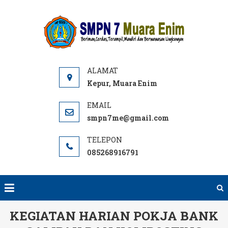
Skip
to
SMPN
Website
content
7 ME
SMPN 7
Muara
Enim,
Informasi,
Kepur, Muara Enim
PPDB dan
E-learning
smpn7me@gmail.com
sekolah.
SMP Negeri
085268916791
terbaik
rujukan di
Muara
Enim.
KEGIATAN HARIAN POKJA BANK