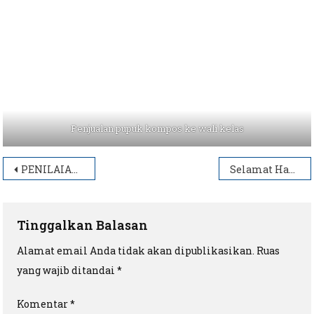
Penjualan pupuk kompos ke wali kelas
Navigasi
PENILAIAN TIM ADIWIYATA SEKOLAH TINGKAT KABUPATEN, 5 OKTOBER 2022
Selamat Hari Raya Idul Fitri 1 Syawal 1444 H
pos
Tinggalkan Balasan
Alamat email Anda tidak akan dipublikasikan.
Ruas
yang wajib ditandai
*
Komentar
*