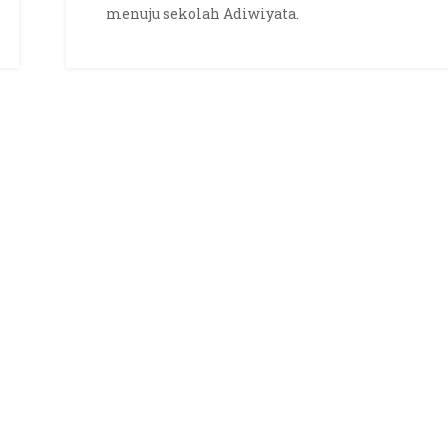
menuju sekolah Adiwiyata.
Menuju
Sekolah
Adiwiyata