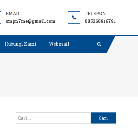
Negeri terbaik rujukan di Muara Enim.
smpn7me@gmail.com
085268916791
Hubungi Kami
Webmail
Cari
untuk: