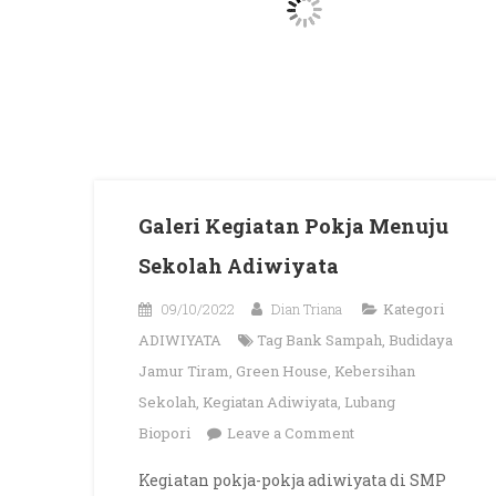
Galeri Kegiatan Pokja Menuju
Sekolah Adiwiyata
09/10/2022
Dian Triana
Kategori
ADIWIYATA
Tag
Bank Sampah
,
Budidaya
Jamur Tiram
,
Green House
,
Kebersihan
Sekolah
,
Kegiatan Adiwiyata
,
Lubang
on
Biopori
Leave a Comment
Galeri
Kegiatan pokja-pokja adiwiyata di SMP
Kegiatan