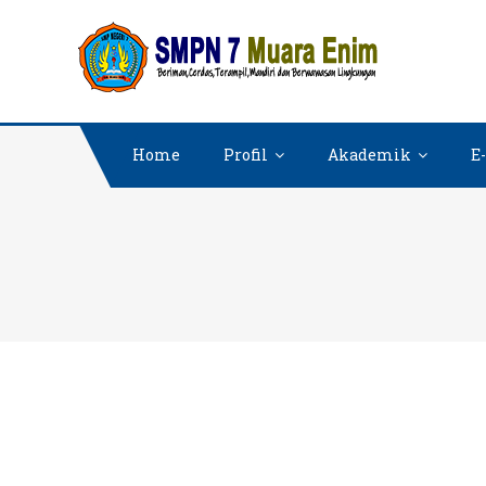
Skip
SMPN 7
Website SMPN
to
content
Home
Profil
Akademik
E