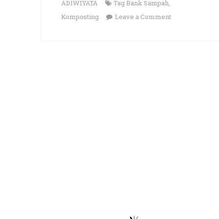
ADIWIYATA
Tag
Bank Sampah
,
on
Komposting
Leave a Comment
KEGIATAN
HARIAN
POKJA
BANK
SAMPAH
DAN
KOMPOSTING