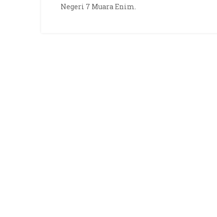
Negeri 7 Muara Enim.
Pokja
Menuju
Sekolah
Adiwiyata