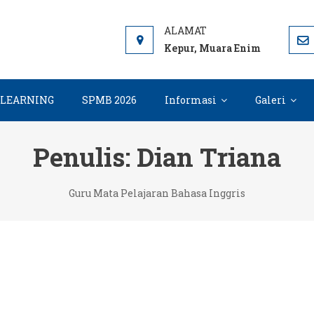
 ME
 7 Muara Enim, Informasi, PPDB dan E-learning sekolah. SMP 
Kepur, Muara Enim
-LEARNING
SPMB 2026
Informasi
Galeri
Penulis:
Dian Triana
Guru Mata Pelajaran Bahasa Inggris