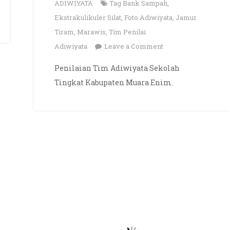
ADIWIYATA
Tag
Bank Sampah
,
Ekstrakulikuler Silat
,
Foto Adiwiyata
,
Jamur
Tiram
,
Marawis
,
Tim Penilai
on
Adiwiyata
Leave a Comment
PENILAIAN
Penilaian Tim Adiwiyata Sekolah
TIM
Tingkat Kabupaten Muara Enim.
ADIWIYATA
SEKOLAH
TINGKAT
KABUPATEN,
5
OKTOBER
2022