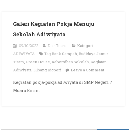
Galeri Kegiatan Pokja Menuju
Sekolah Adiwiyata
09/10/2022
Dian Triana
Kategori
ADIWIYATA
Tag
Bank Sampah
,
Budidaya Jamur
Tiram
,
Green House
,
Kebersihan Sekolah
,
Kegiatan
on
Adiwiyata
,
Lubang Biopori
Leave a Comment
Galeri
Kegiatan pokja-pokja adiwiyata di SMP Negeri 7
Kegiatan
Muara Enim.
Pokja
Menuju
Sekolah
Adiwiyata