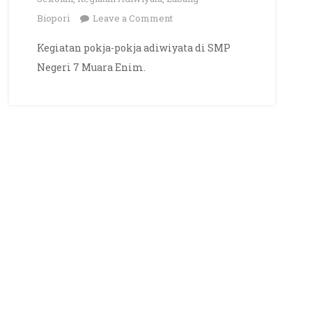
on
Biopori
Leave a Comment
Galeri
Kegiatan pokja-pokja adiwiyata di SMP
Kegiatan
Negeri 7 Muara Enim.
Pokja
Menuju
Sekolah
Adiwiyata