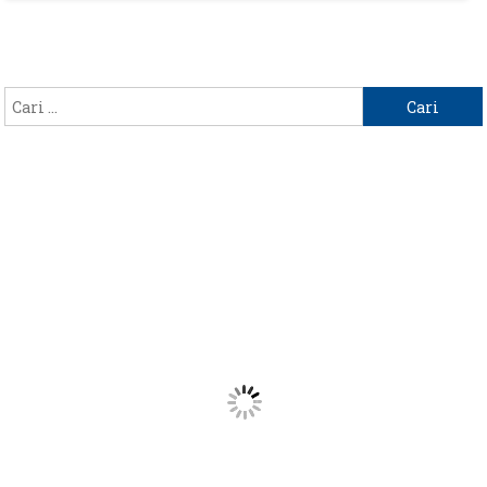
TINGKAT
KABUPATEN,
5
OKTOBER
Cari
2022
untuk: