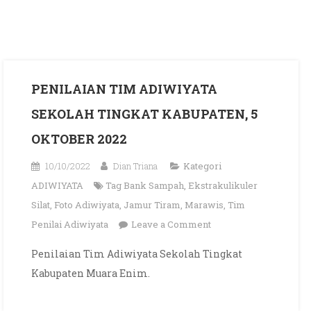
PENILAIAN TIM ADIWIYATA
SEKOLAH TINGKAT KABUPATEN, 5
OKTOBER 2022
10/10/2022
Dian Triana
Kategori
ADIWIYATA
Tag
Bank Sampah
,
Ekstrakulikuler
Silat
,
Foto Adiwiyata
,
Jamur Tiram
,
Marawis
,
Tim
on
Penilai Adiwiyata
Leave a Comment
PENILAIAN
Penilaian Tim Adiwiyata Sekolah Tingkat
TIM
Kabupaten Muara Enim.
ADIWIYATA
SEKOLAH