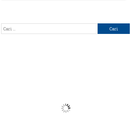
TINGKAT
KABUPATEN,
5
OKTOBER
Cari
2022
untuk: