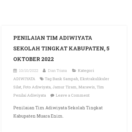
PENILAIAN TIM ADIWIYATA
SEKOLAH TINGKAT KABUPATEN, 5
OKTOBER 2022
10/10/2022
Dian Triana
Kategori
ADIWIYATA
Tag
Bank Sampah
,
Ekstrakulikuler
Silat
,
Foto Adiwiyata
,
Jamur Tiram
,
Marawis
,
Tim
on
Penilai Adiwiyata
Leave a Comment
PENILAIAN
Penilaian Tim Adiwiyata Sekolah Tingkat
TIM
Kabupaten Muara Enim.
ADIWIYATA
SEKOLAH