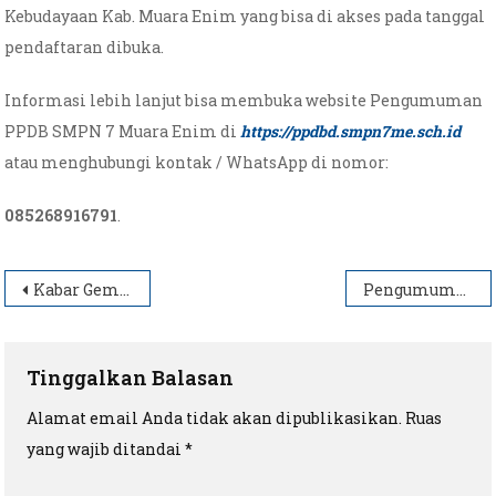
Kebudayaan Kab. Muara Enim yang bisa di akses pada tanggal
pendaftaran dibuka.
Informasi lebih lanjut bisa membuka website Pengumuman
PPDB SMPN 7 Muara Enim di
https://ppdbd.smpn7me.sch.id
atau menghubungi kontak / WhatsApp di nomor:
085268916791
.
Navigasi
Kabar Gembira! Upah Harian Lepas Guru Honorer di Muara Enim Naik
Pengumuman PPDB SMP Negeri 7 Muara Enim Tahun 2021
pos
Tinggalkan Balasan
Alamat email Anda tidak akan dipublikasikan.
Ruas
yang wajib ditandai
*