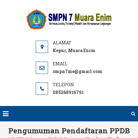
Skip
to
SMPN
Website
content
7 ME
SMPN 7
Muara
Enim,
Informasi,
Kepur, Muara Enim
PPDB dan
E-learning
smpn7me@gmail.com
sekolah.
SMP Negeri
085268916791
terbaik
rujukan di
Muara
Enim.
Pengumuman Pendaftaran PPDB