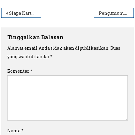
Navigasi
Siapa Kartini, Sosok yang Memperjuangkan Hak-hak dan Pendidikan untuk Perempuan?
Pengumuman Pelepasan dan Wisuda Angkatan III Kelas IX SMP Negeri 7 Muara Enim
pos
Tinggalkan Balasan
Alamat email Anda tidak akan dipublikasikan.
Ruas
yang wajib ditandai
*
Komentar
*
Nama
*