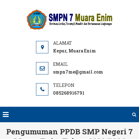
Skip
to
SMPN
Website
content
7 ME
SMPN 7
Muara
Enim,
Informasi,
Kepur, Muara Enim
PPDB dan
E-learning
smpn7me@gmail.com
sekolah.
SMP Negeri
085268916791
terbaik
rujukan di
Muara
Enim.
Pengumuman PPDB SMP Negeri 7