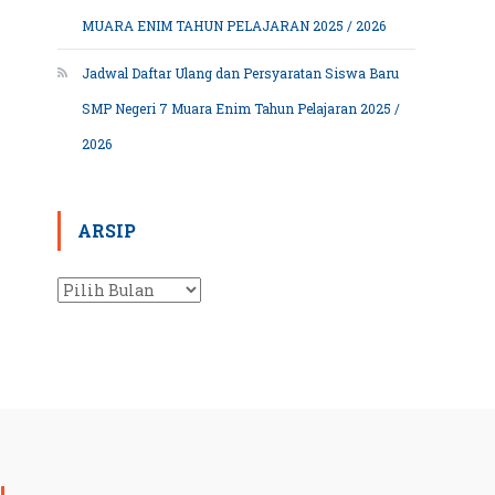
MUARA ENIM TAHUN PELAJARAN 2025 / 2026
Jadwal Daftar Ulang dan Persyaratan Siswa Baru
SMP Negeri 7 Muara Enim Tahun Pelajaran 2025 /
2026
ARSIP
Arsip