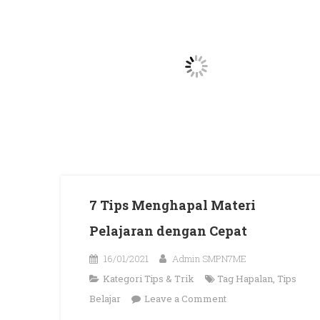
7 Tips Menghapal Materi
Pelajaran dengan Cepat
16/01/2021
Admin SMPN7ME
Kategori
Tips & Trik
Tag
Hapalan
,
Tips
on
Belajar
Leave a Comment
7