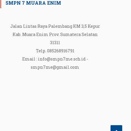
SMPN 7 MUARA ENIM
Jalan Lintas Raya Palembang KM 3,5 Kepur
Kab. Muara Enim Prov. Sumatera Selatan
31311
Telp. 085268916791
Email :
info@smpn7me.sch.id
-
smpn7me@gmail.com