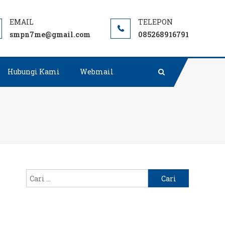
Negeri terbaik rujukan di Muara Enim.
smpn7me@gmail.com
085268916791
Hubungi Kami
Webmail
Cari
untuk: