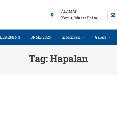
 ME
 7 Muara Enim, Informasi, PPDB dan E-learning sekolah. SMP 
Kepur, Muara Enim
-LEARNING
SPMB 2026
Informasi
Galeri
Tag:
Hapalan