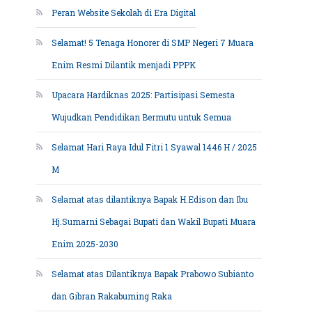
Peran Website Sekolah di Era Digital
Selamat! 5 Tenaga Honorer di SMP Negeri 7 Muara
Enim Resmi Dilantik menjadi PPPK
Upacara Hardiknas 2025: Partisipasi Semesta
Wujudkan Pendidikan Bermutu untuk Semua
Selamat Hari Raya Idul Fitri 1 Syawal 1446 H / 2025
M
Selamat atas dilantiknya Bapak H.Edison dan Ibu
Hj.Sumarni Sebagai Bupati dan Wakil Bupati Muara
Enim 2025-2030
Selamat atas Dilantiknya Bapak Prabowo Subianto
dan Gibran Rakabuming Raka