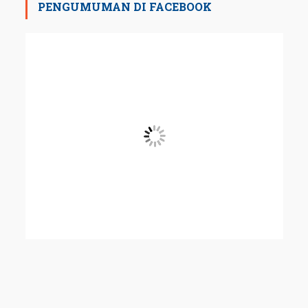
PENGUMUMAN DI FACEBOOK