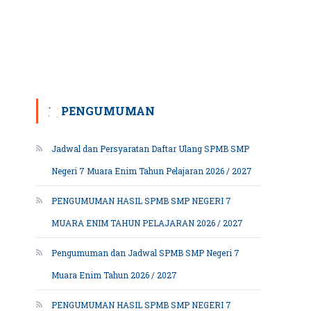
PENGUMUMAN
Jadwal dan Persyaratan Daftar Ulang SPMB SMP
Negeri 7 Muara Enim Tahun Pelajaran 2026 / 2027
PENGUMUMAN HASIL SPMB SMP NEGERI 7
MUARA ENIM TAHUN PELAJARAN 2026 / 2027
Pengumuman dan Jadwal SPMB SMP Negeri 7
Muara Enim Tahun 2026 / 2027
PENGUMUMAN HASIL SPMB SMP NEGERI 7