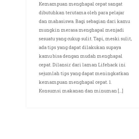
Kemampuan menghapal cepat sangat
Tips
dibutuhkan terutama oleh para pelajar
Menghapal
dan mahasiswa. Bagi sebagian dari kamu
Materi
mungkin merasa menghapal menjadi
Pelajaran
sesuatu yang cukup sulit. Tapi, meski sulit,
dengan
Cepat
ada tips yang dapat dilakukan supaya
kamu bisa dengan mudah menghapal
cepat. Dilansir dari laman Lifehack ini
sejumlah tips yang dapat meningkatkan
kemampuan menghapal cepat. 1.
Konsumsi makanan dan minuman […]