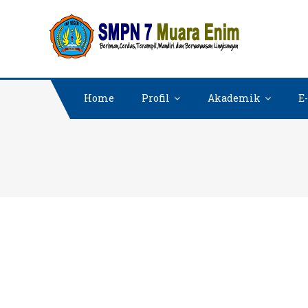
Skip
SMPN 7
Website SMPN
to
content
Home
Profil
Akademik
E