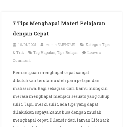
7 Tips Menghapal Materi Pelajaran
dengan Cepat
16/01/2021
Admin SMPN7ME
Kategori
Tips
& Trik
Tag
Hapalan
,
Tips Belajar
Leave a
on
Comment
7
Kemampuan menghapal cepat sangat
Tips
dibutuhkan terutama oleh para pelajar dan
Menghapal
mahasiswa. Bagi sebagian dari kamu mungkin
Materi
merasa menghapal menjadi sesuatu yang cukup
Pelajaran
sulit. Tapi, meski sulit, ada tips yang dapat
dengan
Cepat
dilakukan supaya kamu bisa dengan mudah
menghapal cepat. Dilansir dari laman Lifehack