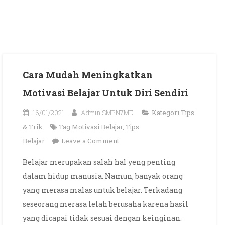
Cara Mudah Meningkatkan
Motivasi Belajar Untuk Diri Sendiri
16/01/2021
Admin SMPN7ME
Kategori
Tips
& Trik
Tag
Motivasi Belajar
,
Tips
on
Belajar
Leave a Comment
Cara
Belajar merupakan salah hal yeng penting
Mudah
dalam hidup manusia. Namun, banyak orang
Meningkatkan
yang merasa malas untuk belajar. Terkadang
Motivasi
seseorang merasa lelah berusaha karena hasil
Belajar
yang dicapai tidak sesuai dengan keinginan.
Untuk