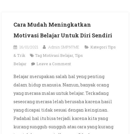
Cara Mudah Meningkatkan
Motivasi Belajar Untuk Diri Sendiri
16/01/2021
Admin SMPN7ME
Kategori
Tips
& Trik
Tag
Motivasi Belajar
,
Tips
on
Belajar
Leave a Comment
Cara
Belajar merupakan salah hal yeng penting
Mudah
dalam hidup manusia. Namun, banyak orang
Meningkatkan
yang merasa malas untuk belajar. Terkadang
Motivasi
seseorang merasa lelah berusaha karena hasil
Belajar
yang dicapai tidak sesuai dengan keinginan.
Untuk
Diri
Padahal hal itu bisa terjadi karena kita yang
Sendiri
kurang sungguh-sungguh atau cara yang kurang