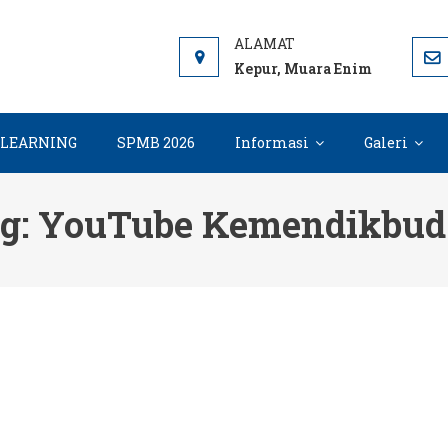
 ME
 7 Muara Enim, Informasi, PPDB dan E-learning sekolah. SMP 
Kepur, Muara Enim
-LEARNING
SPMB 2026
Informasi
Galeri
g:
YouTube Kemendikbud