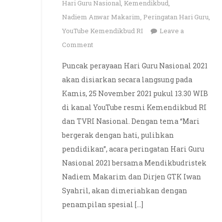
Hari Guru Nasional
,
Kemendikbud
,
Nadiem Anwar Makarim
,
Peringatan Hari Guru
,
YouTube Kemendikbud RI
Leave a
on
Comment
Puncak
Puncak perayaan Hari Guru Nasional 2021
Perayaan
akan disiarkan secara langsung pada
Hari
Kamis, 25 November 2021 pukul 13.30 WIB
Guru
di kanal YouTube resmi Kemendikbud RI
Nasional
dan TVRI Nasional. Dengan tema “Mari
2021
Disiarkan
bergerak dengan hati, pulihkan
Live
pendidikan”, acara peringatan Hari Guru
di
Nasional 2021 bersama Mendikbudristek
Kanal
Nadiem Makarim dan Dirjen GTK Iwan
YouTube
Syahril, akan dimeriahkan dengan
Kemendikbud
penampilan spesial […]
RI