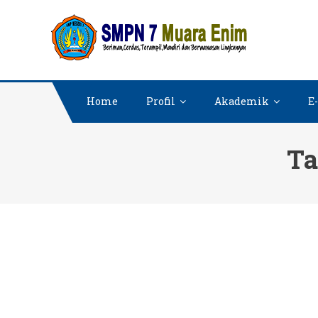
Skip
SMPN 7
Website SMPN
to
content
Home
Profil
Akademik
E
Ta