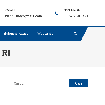
Negeri terbaik rujukan di Muara Enim.
smpn7me@gmail.com
085268916791
Hubungi Kami
Webmail
 RI
Cari
untuk: