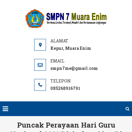
Skip
to
SMPN
Website
content
7 ME
SMPN 7
Muara
Enim,
Informasi,
Kepur, Muara Enim
PPDB dan
E-learning
smpn7me@gmail.com
sekolah.
SMP Negeri
085268916791
terbaik
rujukan di
Muara
Enim.
Puncak Perayaan Hari Guru