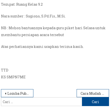
Tempat: Ruang Kelas 9.2
Nara sumber : Sugiono, S.Pd.Fis., M.Si.
NB : Mohon bantuannya kepada guru piket hari Selasa untuk
membantu persiapan acara tersebut
Atas perhatiannya kami ucapkan terima kasih.
TTD
KS SMPN7ME
Navigasi
Lomba Public Speaking Tema Anti Korupsi
Cara Mudah Meningkatkan Motivasi Belajar Untuk Diri Sendiri
Cari
pos
untuk: