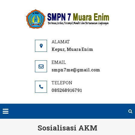
Skip
to
SMPN
Website
content
7 ME
SMPN 7
Muara
Enim,
Informasi,
Kepur, Muara Enim
PPDB dan
E-learning
smpn7me@gmail.com
sekolah.
SMP Negeri
085268916791
terbaik
rujukan di
Muara
Enim.
Sosialisasi AKM