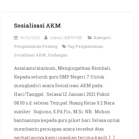
Sosialisasi AKM
16/01/2021
Admin SMPN7ME
Kategori
Pengumuman Penting
Tag
Pengumuman
,
Sosialisasi AKM
,
Undangan
Assalamu’alaikum, Mengingatkan Kembali.
Kepada seluruh guru SMP Negeri 7 Untuk
menghadiri acara Sosialisasi AKM pada :
Hari/Tanggal : Selasa/12 Januari 2021 Pukul:
08.00 s.d. selesai Tempat: Ruang Kelas 9.2 Nara
sumber : Sugiono, S.Pd.Fis., M.Si. NB : Mohon
bantuannya kepada guru piket hari Selasa untuk
membantu persiapan acara tersebut Atas
perhatiannya kami ucapkan terima kasih. […]