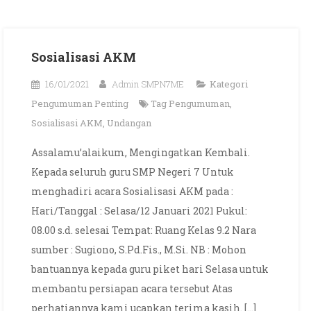
Sosialisasi AKM
16/01/2021
Admin SMPN7ME
Kategori
Pengumuman Penting
Tag
Pengumuman
,
Sosialisasi AKM
,
Undangan
Assalamu’alaikum, Mengingatkan Kembali.
Kepada seluruh guru SMP Negeri 7 Untuk
menghadiri acara Sosialisasi AKM pada :
Hari/Tanggal : Selasa/12 Januari 2021 Pukul:
08.00 s.d. selesai Tempat: Ruang Kelas 9.2 Nara
sumber : Sugiono, S.Pd.Fis., M.Si. NB : Mohon
bantuannya kepada guru piket hari Selasa untuk
membantu persiapan acara tersebut Atas
perhatiannya kami ucapkan terima kasih. […]